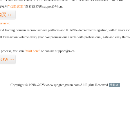
流程可
“点击这里”
查看或咨询support@4.cn。
购买
>>
erview:
orld leading domain escrow service platform and ICANN-Accredited Registrar, with 6 years ri
 transaction volume every year. We promise our clients with professional, safe and easy third-
.
d process, you can
“visit here”
or contact support@4.cn.
NOW
>>
Copyright © 1998 -2025 www.qingfengyuan.com All Rights Reserved
51La