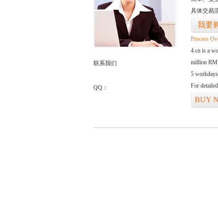
具体交易
我要
Process Ov
4.cn is a w
million RMB
联系我们
5 workdays
For detaile
QQ：
BUY 