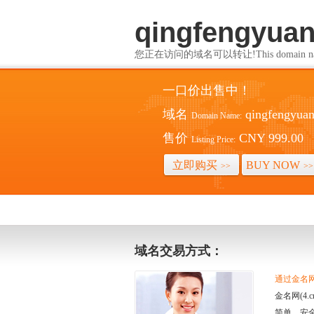
qingfengyua
您正在访问的域名可以转让!This domain name i
一口价出售中！
域名
qingfengyua
Domain Name:
售价
CNY 999.00
Listing Price:
立即购买
BUY NOW
>>
>>
域名交易方式：
通过金名网(
金名网(4
简单、安